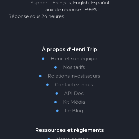
Support : Français, English, Español
Taux de réponse : +99%
Réponse sous 24 heures
À propos d'Henri Trip
Henri et son équipe

Nos tarifs

Relations investisseurs

Contactez-nous

API Doc

Kit Média

Le Blog

Ressources et règlements