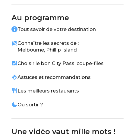
parcs, son circuit de Formule 1, ses rues
animées, ses restaurants, ses incontournables.
Au programme
Ne ratez rien de Melbourne et Phillip Island
Tout savoir de votre destination
avec notre guide unique !
Connaître les secrets de :
Melbourne, Phillip Island
Choisir le bon City Pass, coupe-files
Astuces et recommandations
Les meilleurs restaurants
Où sortir ?
Une vidéo vaut mille mots !