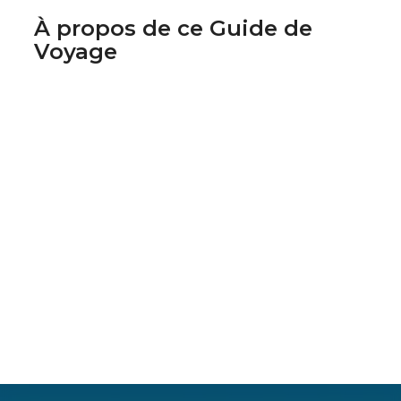
À propos de ce Guide de
Voyage
Super Guide
Matthieu
Bernard
Guide depuis
2022
chez Henri Trip
Matthieu est un globe-trotteur dans l'âme. Sa
quête perpétuelle d'aventures l'a conduit des
plages tropicales aux cités anciennes. Il aime
partager ses expériences hors des sentiers battus.
Centres d'intérêt :
plongée, plages, histoire ancienne, festivals locaux,
cuisine de rue