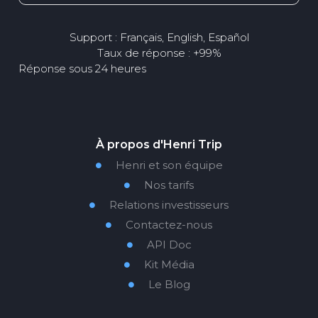
Support : Français, English, Español
Taux de réponse : +99%
Réponse sous 24 heures
À propos d'Henri Trip
Henri et son équipe

Nos tarifs

Relations investisseurs

Contactez-nous

API Doc

Kit Média

Le Blog
