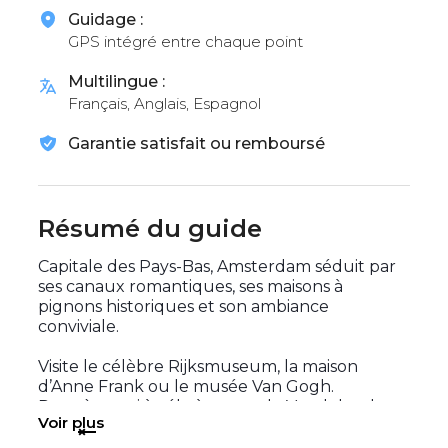
Guidage :
GPS intégré entre chaque point
Multilingue :
Français, Anglais, Espagnol
Garantie satisfait ou remboursé
Résumé du guide
Capitale des Pays-Bas, Amsterdam séduit par
ses canaux romantiques, ses maisons à
pignons historiques et son ambiance
conviviale.
Visite le célèbre Rijksmuseum, la maison
d’Anne Frank ou le musée Van Gogh.
Promène-toi à vélo à travers le Vondelpark ou
Voir plus
explore les charmants quartiers comme
Jordaan. Côté cuisine, découvre les saveurs