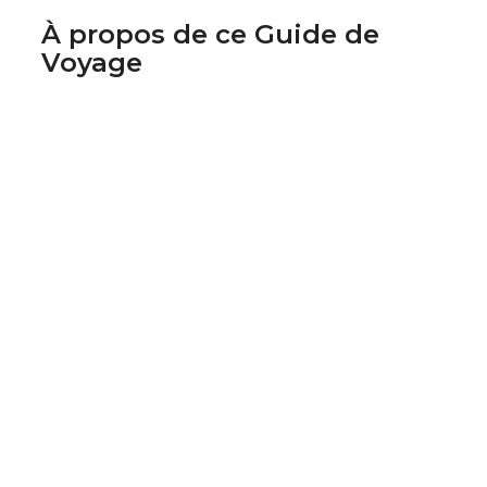
À propos de ce Guide de
Voyage
Super Guide
Luc
Moreau
Guide depuis
2020
chez Henri Trip
Luc est un aventurier dans l'âme. Il a traversé des
déserts, navigué sur des rivières sauvages et
exploré des jungles denses. Toujours à la
recherche de l'adrénaline, Luc est un expert en
activités extrêmes et aime partager ses astuces
de survie.
Centres d'intérêt :
aventure, activité sportive, survie, exploration,