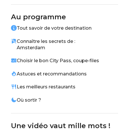
locales avec un hareng mariné ou une tarte
aux pommes dans un café typique.
Au programme
Amsterdam, avec notre guide pour tout voir
Tout savoir de votre destination
et tout faire, te garantit une escapade
inoubliable dans cette ville iconique !
Connaître les secrets de :
Amsterdam
Choisir le bon City Pass, coupe-files
Astuces et recommandations
Les meilleurs restaurants
Où sortir ?
Une vidéo vaut mille mots !