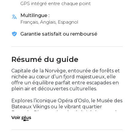
GPS intégré entre chaque point
Multilingue :
Français, Anglais, Espagnol
Garantie satisfait ou remboursé
Résumé du guide
Capitale de la Norvège, entourée de forêts et
nichée au cœur d’un fjord majestueux, elle
offre un équilibre parfait entre escapades en
plein air et découvertes culturelles.
Explores l’iconique Opéra d’Oslo, le Musée des
Bateaux Vikings ou le vibrant quartier
Barcode. Plonges dans la sérénité du parc de
Voir plus
sculptures de Vigeland ou aventures-toi dans
les collines de Nordmarka, idéales pour
randonner ou skier.Côté gastronomie, laisses-