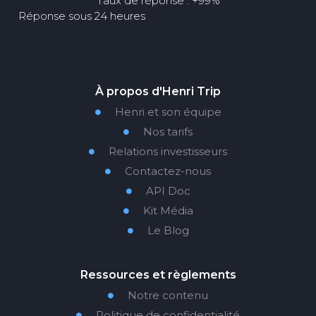
Taux de réponse : +99%
Réponse sous 24 heures
À propos d'Henri Trip
Henri et son équipe

Nos tarifs

Relations investisseurs

Contactez-nous

API Doc

Kit Média

Le Blog

Ressources et règlements
Notre contenu

Politique de confidentialité
