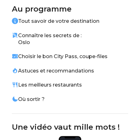
toi tenter par des fruits de mer frais et les
Au programme
saveurs nordiques typiques.
Tout savoir de votre destination
Oslo, avec notre guide pour tout voir et tout
faire de la Capitale Scandinave te promet une
escapade inoubliable !
Connaître les secrets de :
Oslo
Choisir le bon City Pass, coupe-files
Astuces et recommandations
Les meilleurs restaurants
Où sortir ?
Une vidéo vaut mille mots !