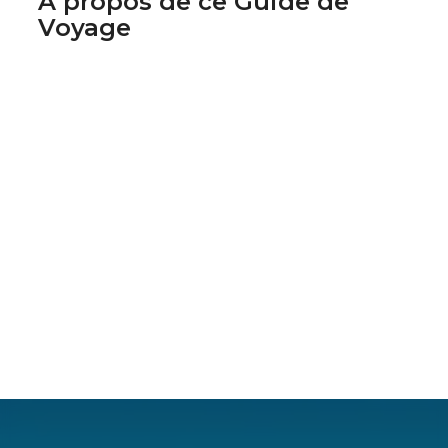
À propos de ce Guide de
Voyage
Super Guide
Matthieu
Bernard
Guide depuis
2022
chez Henri Trip
Matthieu est un globe-trotteur dans l'âme. Sa
quête perpétuelle d'aventures l'a conduit des
plages tropicales aux cités anciennes. Il aime
partager ses expériences hors des sentiers battus.
Centres d'intérêt :
plongée, plages, histoire ancienne, festivals locaux,
cuisine de rue